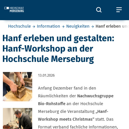
Skip to main content
Öffnet und
Öf
Sie befinden sich hier:
Hochschule
Information
Neuigkeiten
Hanf erleben un
Hanf erleben und gestalten:
Hanf-Workshop an der
Hochschule Merseburg
13.01.2026
Anfang Dezember fand in den
Räumlichkeiten der
Nachwuchsgruppe
Bio-Rohstoffe
an der Hochschule
Merseburg die Veranstaltung
„Hanf-
Workshop meets Christmas“
statt. Das
Format verband fachliche Informationen,