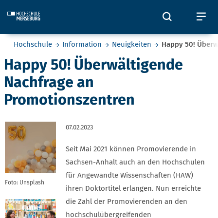
Skip to main content
Öffnet und
Öf
Sie befinden sich hier:
Hochschule
Information
Neuigkeiten
Happy 50! Überw
Happy 50! Überwältigende
Nachfrage an
Promotionszentren
07.02.2023
Seit Mai 2021 können Promovierende in
Sachsen-Anhalt auch an den Hochschulen
für Angewandte Wissenschaften (HAW)
Foto: Unsplash
ihren Doktortitel erlangen. Nun erreichte
die Zahl der Promovierenden an den
hochschulübergreifenden