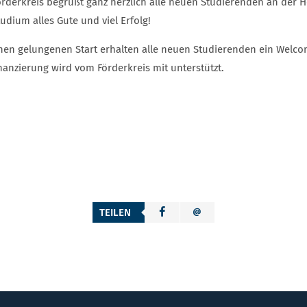
örderkreis begrüßt ganz herzlich alle neuen Studierenden an der
udium alles Gute und viel Erfolg!
inen gelungenen Start erhalten alle neuen Studierenden ein Welco
nanzierung wird vom Förderkreis mit unterstützt.
TEILEN