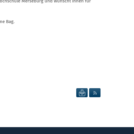
 Hochschule Merseburg und wünscht Ihnen für
me Bag.
SEITE DRUCKEN
RSS FEED ANZEIG