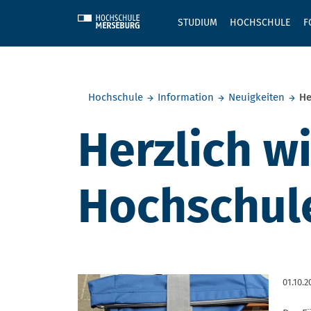
Skip to main content
STUDIUM
HOCHSCHULE
F
Sie befinden sich hier:
Hochschule
Information
Neuigkeiten
He
Herzlich w
Hochschul
01.10.2