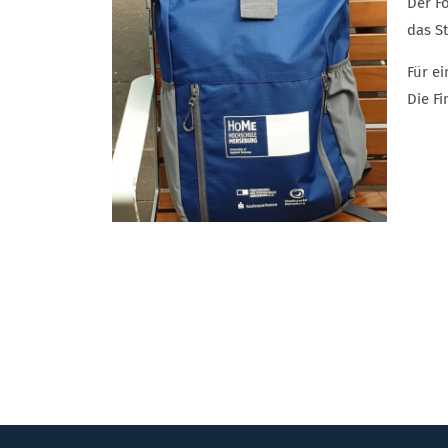
Der F
das St
Für e
Die Fi