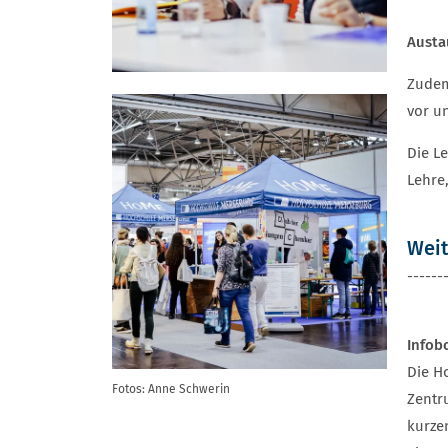
Austa
Zudem
vor u
Die L
Lehre
Weit
------
Infob
Die H
Fotos: Anne Schwerin
Zentr
kurze