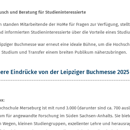
usch und Beratung für Studieninteressierte
 standen Mitarbeitende der HoMe für Fragen zur Verfügung, stell
nd informierten Studieninteressierte über die Vorteile eines Stud
eipziger Buchmesse war erneut eine ideale Bühne, um die Hochsch
, Studium und Transfer einem breiten Publikum näherzubringen.
ere Eindrücke von der Leipziger Buchmesse 2025 
---------------------------------------------------------------------------
ox:
ochschule Merseburg ist mit rund 3.000 (darunter sind ca. 700 au
um für angewandte Forschung im Süden Sachsen-Anhalts. Sie biet
n Wegen, kleinen Studiengruppen, exzellenter Lehre und herausr