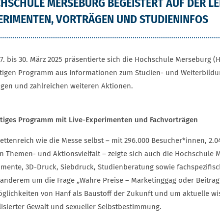
HSCHULE MERSEBURG BEGEISTERT AUF DER LE
ERIMENTEN, VORTRÄGEN UND STUDIENINFOS
7. bis 30. März 2025 präsentierte sich die Hochschule Merseburg 
ältigen Programm aus Informationen zum Studien- und Weiterbil
ägen und zahlreichen weiteren Aktionen.
ältiges Programm mit Live-Experimenten und Fachvorträgen
cettenreich wie die Messe selbst – mit 296.000 Besucher*innen, 2.
en Themen- und Aktionsvielfalt – zeigte sich auch die Hochschule 
imente, 3D-Druck, Siebdruck, Studienberatung sowie fachspezifisc
 anderem um die Frage „Wahre Preise – Marketinggag oder Beitrag 
öglichkeiten von Hanf als Baustoff der Zukunft und um aktuelle wi
lisierter Gewalt und sexueller Selbstbestimmung.