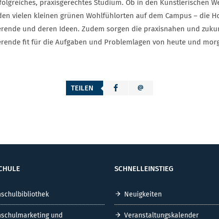
rfolgreiches, praxisgerechtes Studium. Ob in den Künstlerischen W
den vielen kleinen grünen Wohlfühlorten auf dem Campus – die Ho
erende und deren Ideen. Zudem sorgen die praxisnahen und zuku
erende fit für die Aufgaben und Problemlagen von heute und mo
TEILEN
CHULE
SCHNELLEINSTIEG
schulbibliothek
Neuigkeiten
schulmarketing und
Veranstaltungskalender