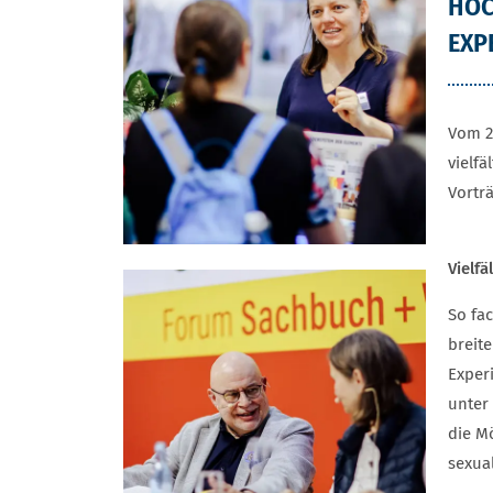
HOC
EXP
Vom 2
vielf
Vortr
Vielf
So fa
breit
Exper
unter
die M
sexua