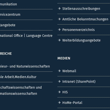
unikation
Stellenausschreibungen
ervicezentrum
Amtliche Bekanntmachungen
tangebote
Personenverzeichnis
rnational Office | Language Centre
Weiterbildungsangebote
REICHE
MEDIEN
nieur- und Naturwissenschaften
Webmail
ale Arbeit.Medien.Kultur
Intranet (SharePoint)
schaftswissenschaften und
HIS
rmationswissenschaften
HoMe-Portal