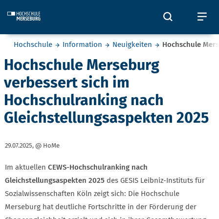
Skip to main content
Öffnet und
Öf
Sie befinden sich hier:
Hochschule
Information
Neuigkeiten
Hochschule Mers
Hochschule Merseburg
verbessert sich im
Hochschulranking nach
Gleichstellungsaspekten 2025
29.07.2025,
@ HoMe
Im aktuellen
CEWS-Hochschulranking nach
Gleichstellungsaspekten 2025
des GESIS Leibniz-Instituts für
Sozialwissenschaften Köln zeigt sich: Die Hochschule
Merseburg hat deutliche Fortschritte in der Förderung der