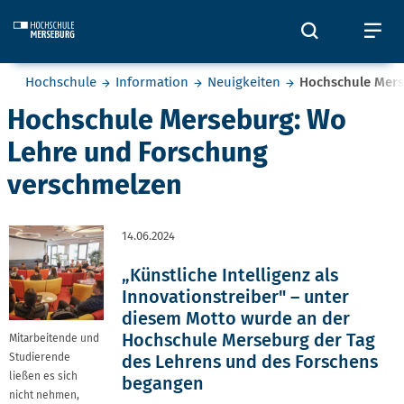
Skip to main content
Öffnet und
Öf
Sie befinden sich hier:
Hochschule
Information
Neuigkeiten
Hochschule Mers
Hochschule Merseburg: Wo
Lehre und Forschung
verschmelzen
14.06.2024
„Künstliche Intelligenz als
Innovationstreiber" – unter
diesem Motto wurde an der
Hochschule Merseburg der Tag
Mitarbeitende und
Studierende
des Lehrens und des Forschens
ließen es sich
begangen
nicht nehmen,