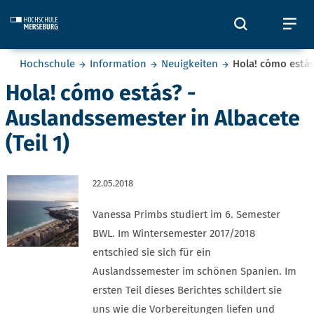
Skip to main content
Öffnet und
Öf
Sie befinden sich hier:
Hochschule
Information
Neuigkeiten
Hola! cómo estás
Hola! cómo estás? -
Auslandssemester in Albacete
(Teil 1)
22.05.2018
Vanessa Primbs studiert im 6. Semester
BWL. Im Wintersemester 2017/2018
entschied sie sich für ein
Auslandssemester im schönen Spanien. Im
ersten Teil dieses Berichtes schildert sie
uns wie die Vorbereitungen liefen und