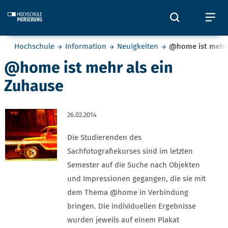
Skip to main content
Öffnet und
Öf
Sie befinden sich hier:
Hochschule
Information
Neuigkeiten
@home ist mehr 
@home ist mehr als ein
Zuhause
26.02.2014
Die Studierenden des
Sachfotografiekurses sind im letzten
Semester auf die Suche nach Objekten
und Impressionen gegangen, die sie mit
dem Thema @home in Verbindung
bringen. Die individuellen Ergebnisse
wurden jeweils auf einem Plakat