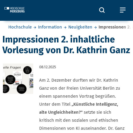
Skip to main content
Öffnet und
Öf
Sie befinden sich hier:
Hochschule
Information
Neuigkeiten
Impressionen 2. 
Impressionen 2. inhaltliche
Vorlesung von Dr. Kathrin Ganz
08.12.2025
Am 2. Dezember durften wir Dr. Kathrin
Ganz von der Freien Universität Berlin zu
einem spannenden Vortrag begrüßen.
Unter dem Titel
„Künstliche Intelligenz,
alte Ungleichheiten?"
setzte sie sich
kritisch mit den sozialen und ethischen
Dimensionen von KI auseinander. Dr. Ganz