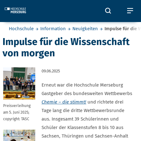
Skip to main content
Öffnet und
Öf
Sie befinden sich hier:
Hochschule
Information
Neuigkeiten
Impulse für die
Impulse für die Wissenschaft
von morgen
09.06.2025
Erneut war die Hochschule Merseburg
Gastgeber des bundesweiten Wettbewerbs
Chemie – die stimmt!
und richtete drei
Preisverleihung
Tage lang die dritte Wettbewerbsrunde
am 5. Juni 2025;
aus. Insgesamt 39 Schülerinnen und
copyright: TASC
Schüler der Klassenstufen 8 bis 10 aus
Sachsen, Thüringen und Sachsen-Anhalt