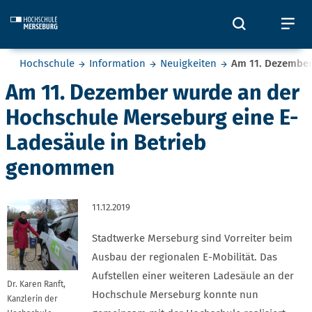
Skip to main content
Öffnet und
Öf
Sie befinden sich hier:
Hochschule
Information
Neuigkeiten
Am 11. Dezember
Am 11. Dezember wurde an der
Hochschule Merseburg eine E-
Ladesäule in Betrieb
genommen
11.12.2019
Stadtwerke Merseburg sind Vorreiter beim
Ausbau der regionalen E-Mobilität. Das
Aufstellen einer weiteren Ladesäule an der
Dr. Karen Ranft,
Hochschule Merseburg konnte nun
Kanzlerin der