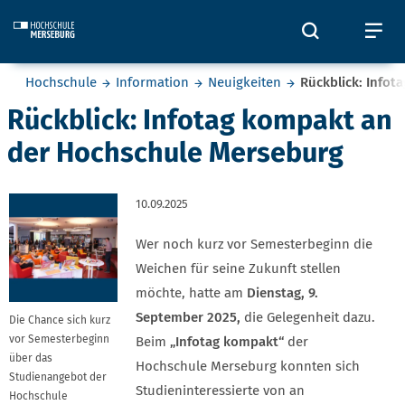
Skip to main content
Öffnet und
Öf
Sie befinden sich hier:
Hochschule
Information
Neuigkeiten
Rückblick: Info
Rückblick: Infotag kompakt an
der Hochschule Merseburg
10.09.2025
Wer noch kurz vor Semesterbeginn die
Weichen für seine Zukunft stellen
möchte, hatte am
Dienstag, 9.
September 2025,
die Gelegenheit dazu.
Die Chance sich kurz
vor Semesterbeginn
Beim
„Infotag kompakt“
der
über das
Hochschule Merseburg konnten sich
Studienangebot der
Studieninteressierte von an
Hochschule