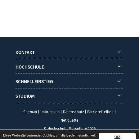
KONTAKT
HOCHSCHULE
SCHNELLEINSTIEG
STUDIUM
Sitemap
|
Impressum
|
Datenschutz
|
Barrierefreiheit
|
Netiquette
© Hochschule Merseburg 2026
Diese Webseite verwendet Cookies, um die Bedienfreundlichkeit
OK!