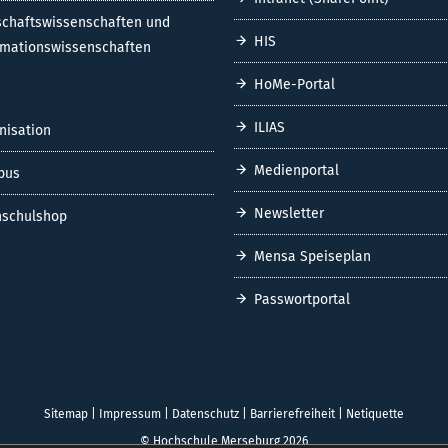
schaftswissenschaften und
HIS
rmationswissenschaften
HoMe-Portal
ILIAS
nisation
Medienportal
pus
Newsletter
schulshop
Mensa Speiseplan
Passwortportal
Sitemap
|
Impressum
|
Datenschutz
|
Barrierefreiheit
|
Netiquette
© Hochschule Merseburg 2026