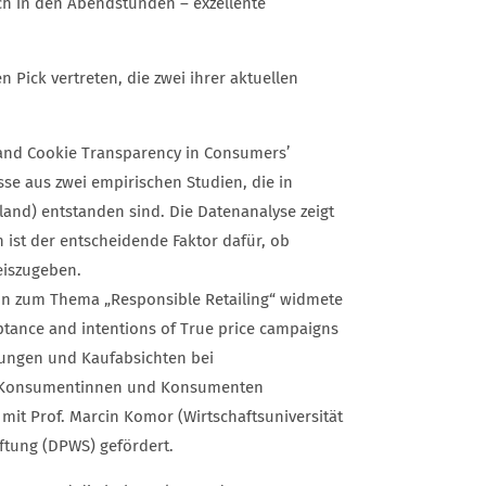
uch in den Abendstunden – exzellente
Pick vertreten, die zwei ihrer aktuellen
 and Cookie Transparency in Consumers’
sse aus zwei empirischen Studien, die in
land) entstanden sind. Die Datenanalyse zeigt
ist der entscheidende Faktor dafür, ob
eiszugeben.
sion zum Thema „Responsible Retailing“ widmete
eptance and intentions of True price campaigns
mungen und Kaufabsichten bei
n Konsumentinnen und Konsumenten
it Prof. Marcin Komor (Wirtschaftsuniversität
ftung (DPWS) gefördert.