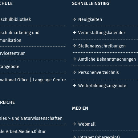
CHULE
SCHNELLEINSTIEG
schulbibliothek
Neuigkeiten
schulmarketing und
Veranstaltungskalender
unikation
Stellenausschreibungen
ervicezentrum
Amtliche Bekanntmachungen
tangebote
Personenverzeichnis
rnational Office | Language Centre
Weiterbildungsangebote
REICHE
MEDIEN
nieur- und Naturwissenschaften
Webmail
ale Arbeit.Medien.Kultur
Intranet (SharePoint)