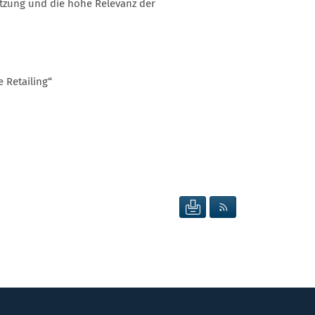
netzung und die hohe Relevanz der
 Retailing“
SEITE DRUCKEN
RSS FEED ANZEIG