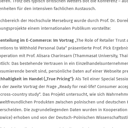
tieren. Trotz des typisch britischen Wetters bot die Konferenz – a
enheiten für den intensiven fachlichen Austausch.
achbereich der Hochschule Merseburg wurde durch Prof. Dr. Doreén 
hungsprojekte einem internationalen Publikum vorstellte:
enteilung im E-Commerce: Im Vortrag
„The Role of Retailer Trust
entions to Withhold Personal Data“ präsentierte Prof. Pick Ergebni
peration mit Prof. Alisara Charinsarn (Thammasat University, Thai
tlich: Das bestehende Vertrauen in ein Einzelhandelsunternehmen 
sumierende bereit sind, persönliche Daten auf einer Webseite pr
hhaltigkeit im Handel („True Pricing“):
Als Teil einer Special Ses
h der zweite Vortrag der Frage „Ready for real-life? Consumer acc
 cross-country study“. Das Projekt untersucht, wie sich Wahrneh
weltfreundlichen Produkten zwischen polnischen und deutsche
erscheiden. Die zugrundeliegenden Daten wurden in Kooperation m
owice) erhoben und von der Deutsch-Polnischen Wissenschaftssti