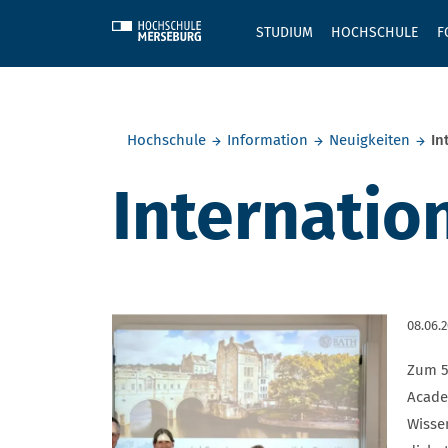
Skip to main content
STUDIUM
HOCHSCHULE
F
Sie befinden sich hier:
Hochschule
Information
Neuigkeiten
In
Internatio
08.06.
Zum 5
Acade
Wisse