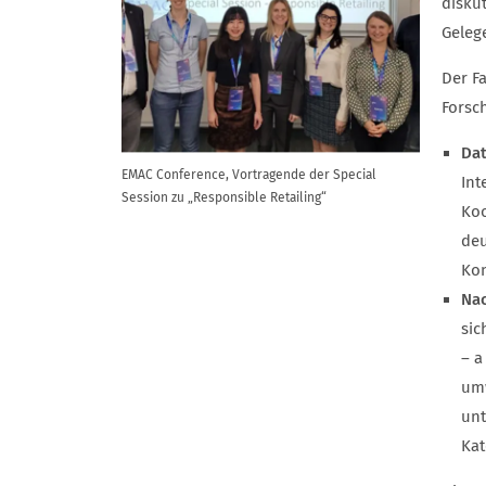
disku
Geleg
Der F
Forsc
Dat
EMAC Conference, Vortragende der Special
Int
Session zu „Responsible Retailing“
Koo
deu
Kon
Nac
sic
– a
um
unt
Kat