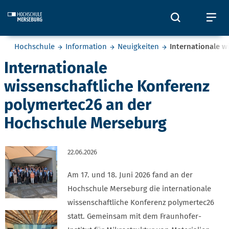
Skip to main content
Öffnet und
Öf
Sie befinden sich hier:
Hochschule
Information
Neuigkeiten
Internationale 
Internationale
wissenschaftliche Konferenz
polymertec26 an der
Hochschule Merseburg
22.06.2026
Am 17. und 18. Juni 2026 fand an der
Hochschule Merseburg die internationale
wissenschaftliche Konferenz polymertec26
statt. Gemeinsam mit dem Fraunhofer-