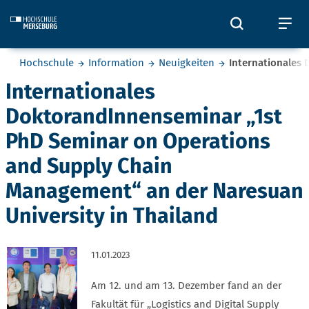
Skip to main content
Öffnet und
Öf
Sie befinden sich hier:
Hochschule
Information
Neuigkeiten
Internationales
Internationales
DoktorandInnenseminar „1st
PhD Seminar on Operations
and Supply Chain
Management“ an der Naresuan
University in Thailand
11.01.2023
Am 12. und am 13. Dezember fand an der
Fakultät für „Logistics and Digital Supply