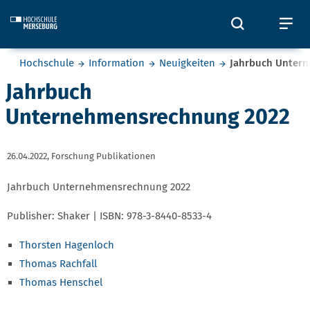
Skip to main content
Öffnet und
Öf
Sie befinden sich hier:
Hochschule
Information
Neuigkeiten
Jahrbuch Unter
Jahrbuch
Unternehmensrechnung 2022
26.04.2022,
Forschung Publikationen
Jahrbuch Unternehmensrechnung 2022
Publisher: Shaker | ISBN: 978-3-8440-8533-4
Thorsten Hagenloch
Thomas Rachfall
Thomas Henschel