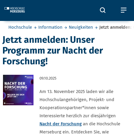
Skip to main content
Öffnet und
Öf
Sie befinden sich hier:
Hochschule
Information
Neuigkeiten
Jetzt anmelden:
Jetzt anmelden: Unser
Programm zur Nacht der
Forschung!
09.10.2025
Am 13. November 2025 laden wir alle
Hochschulangehörigen, Projekt- und
Kooperationspartner*innen sowie
Interessierte herzlich zur diesjährigen
Nacht der Forschung
an die Hochschule
Merseburg ein. Entdecken Sie, wie