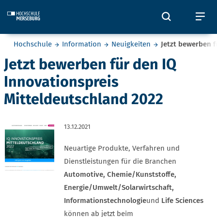
Skip to main content
Öffnet und
Öf
Sie befinden sich hier:
Hochschule
Information
Neuigkeiten
Jetzt bewerben f
Jetzt bewerben für den IQ
Innovationspreis
Mitteldeutschland 2022
13.12.2021
Neuartige Produkte, Verfahren und
Dienstleistungen für die Branchen
Automotive, Chemie/Kunststoffe,
Energie/Umwelt/Solarwirtschaft,
Informationstechnologie
und
Life Sciences
können ab jetzt beim