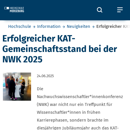
Skip to main content
Öffnet und
Öf
Sie befinden sich hier:
Hochschule
Information
Neuigkeiten
Erfolgreicher K
Erfolgreicher KAT-
Gemeinschaftsstand bei der
NWK 2025
24.06.2025
Die
Nachwuchswissenschaftler*innenkonferenz
(NWK) war nicht nur ein Treffpunkt für
Wissenschaftler*innen in frühen
Karrierephasen, sondern brachte im
diesjährigen Jubiläumsjahr auch das KAT-