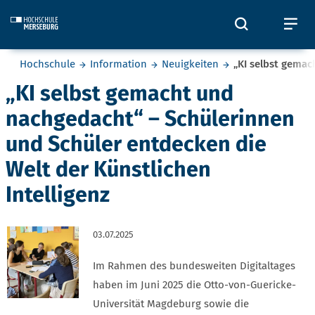
Skip to main content
Öffnet und
Öf
Sie befinden sich hier:
Hochschule
Information
Neuigkeiten
„KI selbst gemac
„KI selbst gemacht und
nachgedacht“ – Schülerinnen
und Schüler entdecken die
Welt der Künstlichen
Intelligenz
03.07.2025
Im Rahmen des bundesweiten Digitaltages
haben im Juni 2025 die Otto-von-Guericke-
Universität Magdeburg sowie die