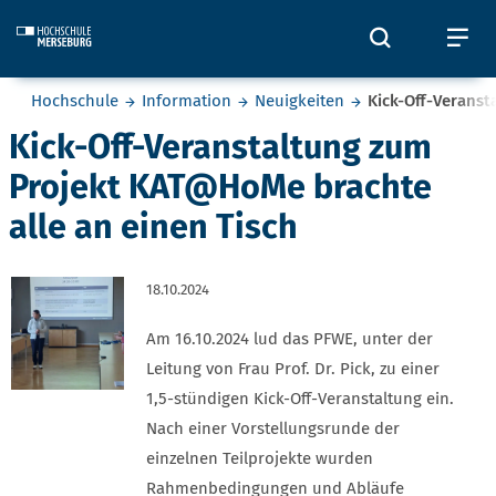
Skip to main content
Öffnet und
Öf
Sie befinden sich hier:
Hochschule
Information
Neuigkeiten
Kick-Off-Veranst
Kick-Off-Veranstaltung zum
Projekt KAT@HoMe brachte
alle an einen Tisch
18.10.2024
Am 16.10.2024 lud das PFWE, unter der
Leitung von Frau Prof. Dr. Pick, zu einer
1,5-stündigen Kick-Off-Veranstaltung ein.
Nach einer Vorstellungsrunde der
einzelnen Teilprojekte wurden
Rahmenbedingungen und Abläufe