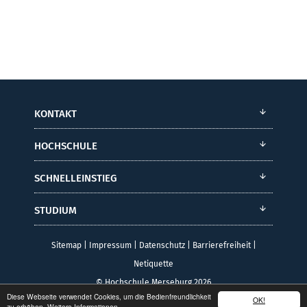
KONTAKT
HOCHSCHULE
SCHNELLEINSTIEG
STUDIUM
Sitemap
|
Impressum
|
Datenschutz
|
Barrierefreiheit
|
Netiquette
© Hochschule Merseburg 2026
Diese Webseite verwendet Cookies, um die Bedienfreundlichkeit
OK!
zu erhöhen.
Weitere Informationen.