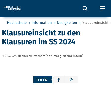
Skip to main content
Öffnet und
Öf
Sie befinden sich hier:
Hochschule
Information
Neuigkeiten
Klausureinsicht 
Klausureinsicht zu den
Klausuren im SS 2024
11.10.2024,
Betriebswirtschaft (berufsbegleitend intern)
TEILEN