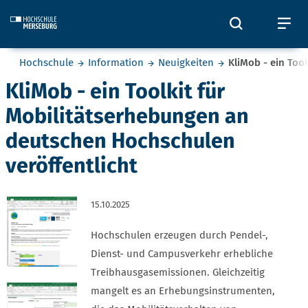
Skip to main content
Öffnet und
Öf
Sie befinden sich hier:
Hochschule
Information
Neuigkeiten
KliMob - ein Too
KliMob - ein Toolkit für
Mobilitätserhebungen an
deutschen Hochschulen
veröffentlicht
15.10.2025
Hochschulen erzeugen durch Pendel-,
Dienst- und Campusverkehr erhebliche
Treibhausgasemissionen. Gleichzeitig
mangelt es an Erhebungsinstrumenten,