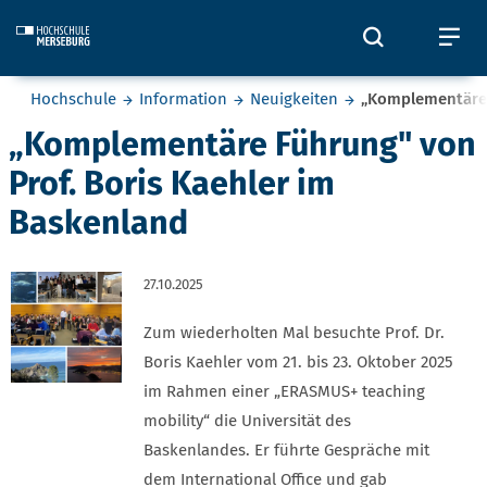
Skip to main content
Öffnet und
Öf
Sie befinden sich hier:
Hochschule
Information
Neuigkeiten
„Komplementäre 
„Komplementäre Führung" von
Prof. Boris Kaehler im
Baskenland
27.10.2025
Zum wiederholten Mal besuchte Prof. Dr.
Boris Kaehler vom 21. bis 23. Oktober 2025
im Rahmen einer „ERASMUS+ teaching
mobility“ die Universität des
Baskenlandes. Er führte Gespräche mit
dem International Office und gab