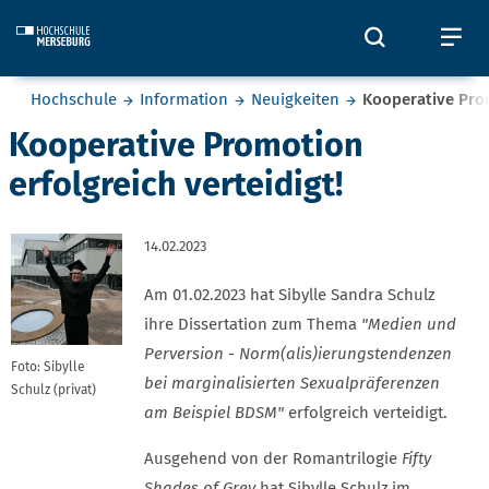
Skip to main content
Öffnet und
Öf
Sie befinden sich hier:
Hochschule
Information
Neuigkeiten
Kooperative Prom
Kooperative Promotion
erfolgreich verteidigt!
14.02.2023
Am 01.02.2023 hat Sibylle Sandra Schulz
ihre Dissertation zum Thema
"Medien und
Perversion - Norm(alis)ierungstendenzen
Foto: Sibylle
bei marginalisierten Sexualpräferenzen
Schulz (privat)
am Beispiel BDSM"
erfolgreich verteidigt.
Ausgehend von der Romantrilogie
Fifty
Shades of Grey
hat Sibylle Schulz im