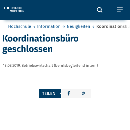
Skip to main content
Öffnet und
Öf
Sie befinden sich hier:
Hochschule
Information
Neuigkeiten
Koordinationsbü
Koordinationsbüro
geschlossen
13.08.2019,
Betriebswirtschaft (berufsbegleitend intern)
TEILEN