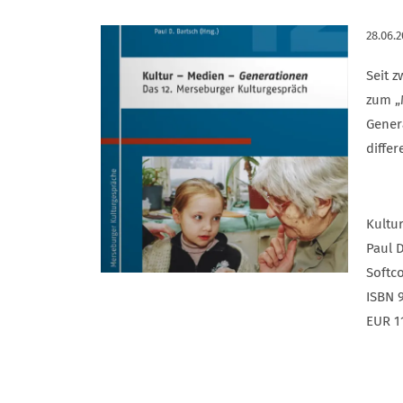
28.06.2
Seit 
zum „
Gener
diffe
Kultu
Paul D
Softco
ISBN 
EUR 1