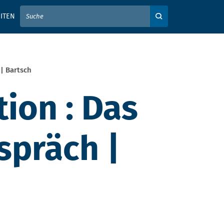
IER IHREN SUCHBEGRIFF EIN
ITEN
Auf der Webseite su
| Bartsch
ion : Das
spräch |