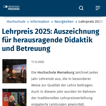
Skip to main content
Öffnet und
Öf
Sie befinden sich hier:
Hochschule
Information
Neuigkeiten
Lehrpreis 2025:
Lehrpreis 2025: Auszeichnung
für herausragende Didaktik
und Betreuung
11.12.2025
Die
Hochschule Merseburg
zeichnet jedes
Jahr Lehrende aus, die in besonderer
Weise zur Qualität der Lehre beitragen.
Auch in diesem Jahr wurden im Rahmen
der traditionellen Lehrpreisverleihung
engagierte Leistungen gewürdigt.