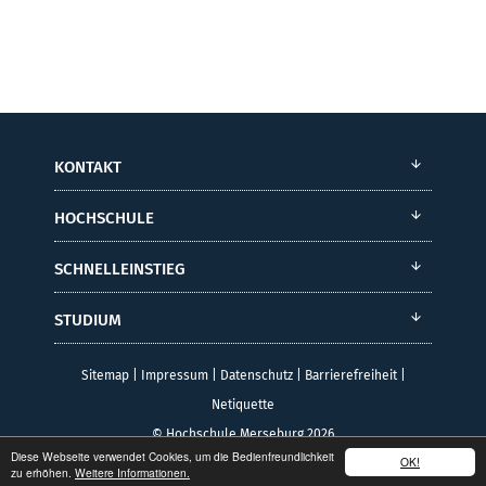
KONTAKT
HOCHSCHULE
SCHNELLEINSTIEG
STUDIUM
Sitemap
|
Impressum
|
Datenschutz
|
Barrierefreiheit
|
Netiquette
© Hochschule Merseburg 2026
Diese Webseite verwendet Cookies, um die Bedienfreundlichkeit
OK!
zu erhöhen.
Weitere Informationen.