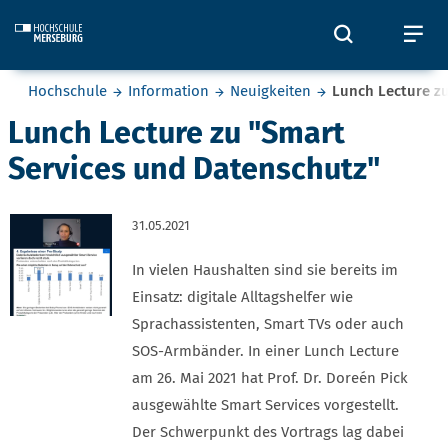
Skip to main content
Öffnet und
Öf
Sie befinden sich hier:
Hochschule
Information
Neuigkeiten
Lunch Lecture z
Lunch Lecture zu "Smart
Services und Datenschutz"
31.05.2021
In vielen Haushalten sind sie bereits im
Einsatz: digitale Alltagshelfer wie
Sprachassistenten, Smart TVs oder auch
SOS-Armbänder. In einer Lunch Lecture
am 26. Mai 2021 hat Prof. Dr. Doreén Pick
ausgewählte Smart Services vorgestellt.
Der Schwerpunkt des Vortrags lag dabei