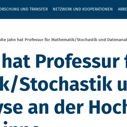
GEBEN SIE H
ORSCHUNG UND TRANSFER
NETZWERK UND KOOPERATIONEN
ARBE
lte Jahn hat Professur für Mathematik/Stochastik und Datenana
 hat Professur 
k/Stochastik 
se an der Hoc