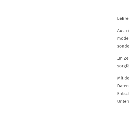
Lehre
Auch 
moder
sonde
„In Z
sorgfä
Mit d
Daten
Entsc
Unter