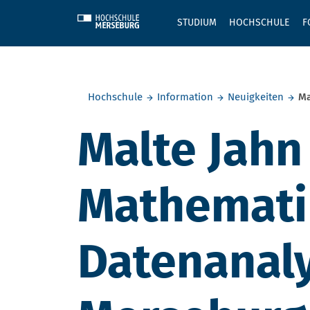
Skip to main content
STUDIUM
HOCHSCHULE
F
Sie befinden sich hier:
Hochschule
Information
Neuigkeiten
Ma
Malte Jahn
Mathemati
Datenanaly