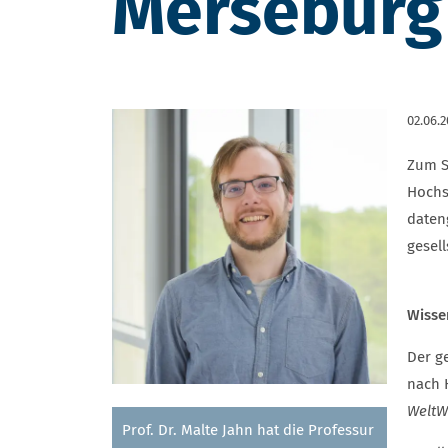
Merseburg
02.06.
Zum S
Hochs
daten
gesell
Wisse
Der g
nach 
WeltWi
Prof. Dr. Malte Jahn hat die Professur