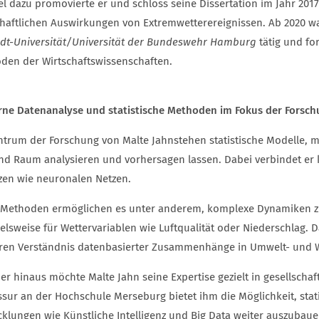
el dazu promovierte er und schloss seine Dissertation im Jahr 2017
chaftlichen Auswirkungen von Extremwetterereignissen. Ab 2020 w
dt-Universität/Universität der Bundeswehr Hamburg
tätig und fo
den der Wirtschaftswissenschaften.
ne Datenanalyse und statistische Methoden im Fokus der Forsch
ntrum der Forschung von Malte Jahnstehen statistische Modelle, 
und Raum analysieren und vorhersagen lassen. Dabei verbindet er 
zen wie neuronalen Netzen.
 Methoden ermöglichen es unter anderem, komplexe Dynamiken zu
elsweise für Wettervariablen wie Luftqualität oder Niederschlag. 
ren Verständnis datenbasierter Zusammenhänge in Umwelt- und W
er hinaus möchte Malte Jahn seine Expertise gezielt in gesellschaf
ssur an der Hochschule Merseburg bietet ihm die Möglichkeit, stati
cklungen wie Künstliche Intelligenz und Big Data weiter auszubaue