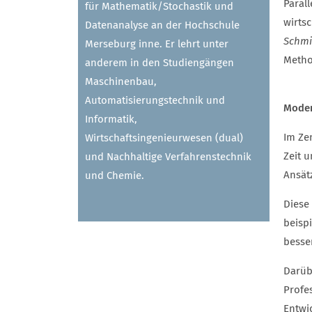
Parall
für Mathematik/Stochastik und
wirts
Datenanalyse an der Hochschule
Schmi
Merseburg inne. Er lehrt unter
Metho
anderem in den Studiengängen
Maschinenbau,
Automatisierungstechnik und
Moder
Informatik,
Im Ze
Wirtschaftsingenieurwesen (dual)
Zeit 
und Nachhaltige Verfahrenstechnik
Ansät
und Chemie.
Diese
beispi
besse
Darüb
Profe
Entwi