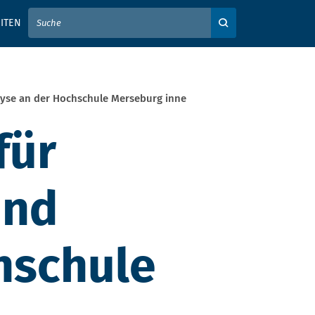
IER IHREN SUCHBEGRIFF EIN
ITEN
Auf der Webseite su
lyse an der Hochschule Merseburg inne
für
und
hschule