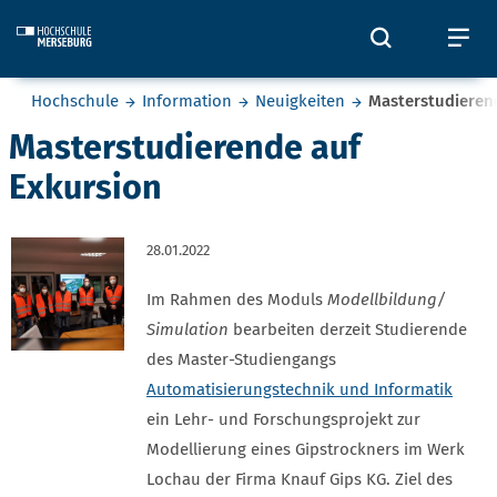
Skip to main content
Öffnet und
Öf
Sie befinden sich hier:
Hochschule
Information
Neuigkeiten
Masterstudieren
Masterstudierende auf
Exkursion
28.01.2022
Im Rahmen des Moduls
Modellbildung/
Simulation
bearbeiten derzeit Studierende
des Master-Studiengangs
Automatisierungstechnik und Informatik
ein Lehr- und Forschungsprojekt zur
Modellierung eines Gipstrockners im Werk
Lochau der Firma Knauf Gips KG. Ziel des