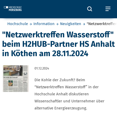
Skip to main content
Öffnet und
Öf
Sie befinden sich hier:
Hochschule
Information
Neuigkeiten
"Netzwerktreffe
"Netzwerktreffen Wasserstoff"
beim H2HUB-Partner HS Anhalt
in Köthen am 28.11.2024
01.12.2024
Die Kohle der Zukunft? Beim
“Netzwerktreffen Wasserstoff” in der
Hochschule Anhalt diskutieren
Wissenschaftler und Unternehmer über
alternative Energieerzeugung.