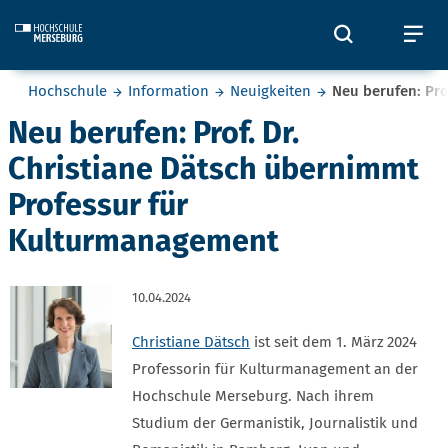
Skip to main content
Öffnet und
Öf
Sie befinden sich hier:
Hochschule
Information
Neuigkeiten
Neu berufen: Pro
Neu berufen: Prof. Dr.
Christiane Dätsch übernimmt
Professur für
Kulturmanagement
10.04.2024
Christiane Dätsch
ist seit dem 1. März 2024
Professorin für Kulturmanagement an der
Hochschule Merseburg. Nach ihrem
Studium der Germanistik, Journalistik und