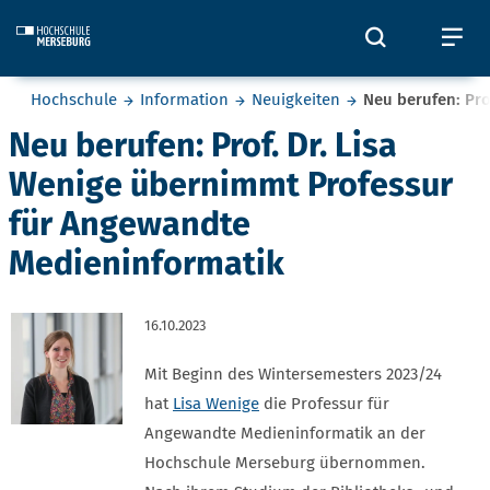
Skip to main content
Öffnet und
Öf
Sie befinden sich hier:
Hochschule
Information
Neuigkeiten
Neu berufen: Pro
Neu berufen: Prof. Dr. Lisa
Wenige übernimmt Professur
für Angewandte
Medieninformatik
16.10.2023
Mit Beginn des Wintersemesters 2023/24
hat
Lisa Wenige
die Professur für
Angewandte Medieninformatik an der
Hochschule Merseburg übernommen.