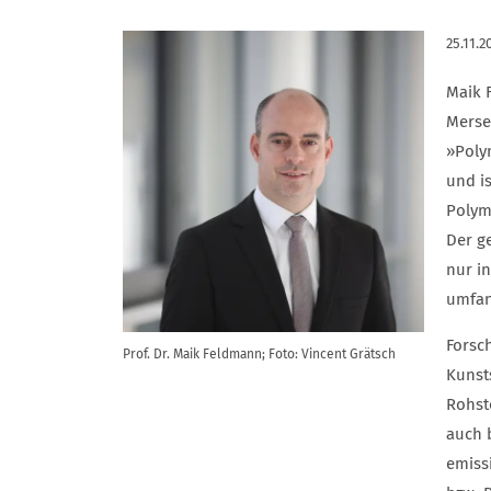
25.11.2
Maik 
Merse
»Poly
und i
Polym
Der g
nur i
umfan
Forsc
Prof. Dr. Maik Feldmann; Foto: Vincent Grätsch
Kunst
Rohst
auch 
emissi