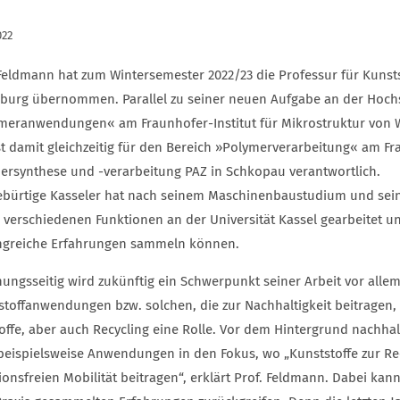
022
Feldmann hat zum Wintersemester 2022/23 die Professur für Kunst
burg übernommen. Parallel zu seiner neuen Aufgabe an der Hochsc
meranwendungen« am Fraunhofer-Institut für Mikrostruktur von
st damit gleichzeitig für den Bereich »Polymerverarbeitung« am F
ersynthese und -verarbeitung PAZ in Schkopau verantwortlich.
ebürtige Kasseler hat nach seinem Maschinenbaustudium und seine
n verschiedenen Funktionen an der Universität Kassel gearbeitet un
greiche Erfahrungen sammeln können.
hungsseitig wird zukünftig ein Schwerpunkt seiner Arbeit vor alle
stoffanwendungen bzw. solchen, die zur Nachhaltigkeit beitragen, 
offe, aber auch Recycling eine Rolle. Vor dem Hintergrund nach
beispielsweise Anwendungen in den Fokus, wo „Kunststoffe zur R
onsfreien Mobilität beitragen“, erklärt Prof. Feldmann. Dabei kann