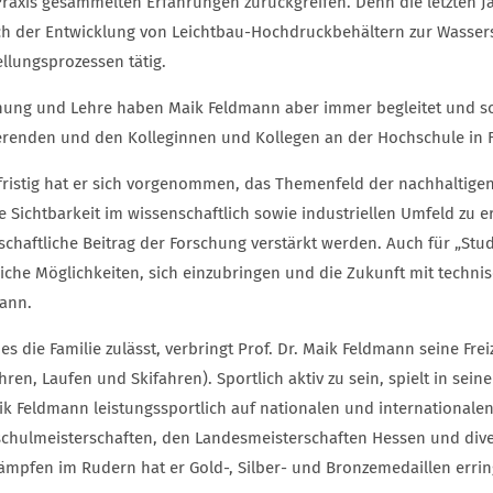
Praxis gesammelten Erfahrungen zurückgreifen. Denn die letzten 
ch der Entwicklung von Leichtbau-Hochdruckbehältern zur Wasser
ellungsprozessen tätig.
hung und Lehre haben Maik Feldmann aber immer begleitet und so 
erenden und den Kolleginnen und Kollegen an der Hochschule in
lfristig hat er sich vorgenommen, das Themenfeld der nachhaltige
e Sichtbarkeit im wissenschaftlich sowie industriellen Umfeld zu 
lschaftliche Beitrag der Forschung verstärkt werden. Auch für „St
eiche Möglichkeiten, sich einzubringen und die Zukunft mit technis
ann.
s die Familie zulässt, verbringt Prof. Dr. Maik Feldmann seine Frei
ren, Laufen und Skifahren). Sportlich aktiv zu sein, spielt in sei
aik Feldmann leistungssportlich auf nationalen und international
chulmeisterschaften, den Landesmeisterschaften Hessen und dive
ämpfen im Rudern hat er Gold-, Silber- und Bronzemedaillen erri