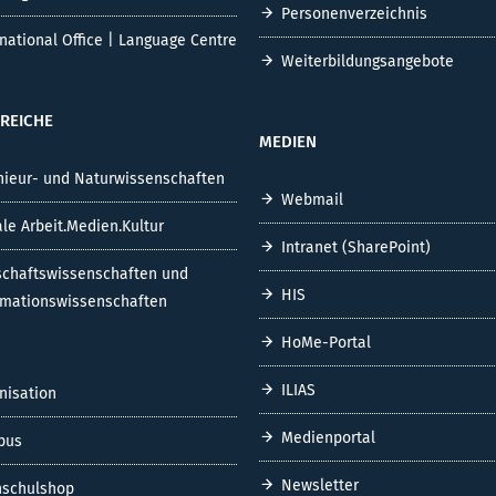
Personenverzeichnis
rnational Office | Language Centre
Weiterbildungsangebote
REICHE
MEDIEN
nieur- und Naturwissenschaften
Webmail
ale Arbeit.Medien.Kultur
Intranet (SharePoint)
schaftswissenschaften und
HIS
rmationswissenschaften
HoMe-Portal
ILIAS
nisation
Medienportal
pus
Newsletter
schulshop