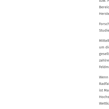
bzw. 
Berei
Herst
Forsc
Studi
Mitte
um di
gesel
zahlr
Feldm
Wenn e
Radfah
ist M
Hochs
Wettk