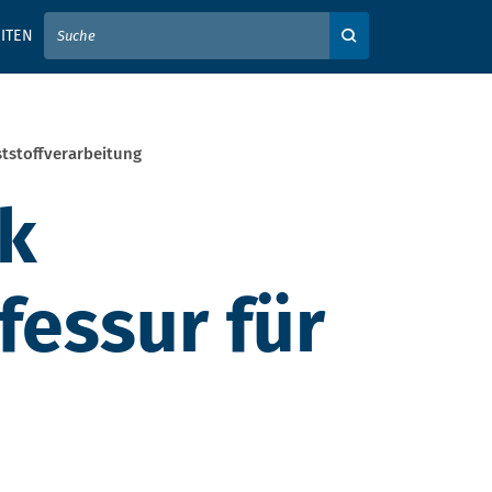
IER IHREN SUCHBEGRIFF EIN
ITEN
Auf der Webseite su
ststoffverarbeitung
ik
essur für