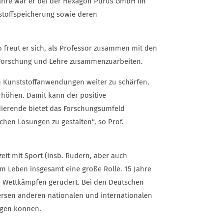
Jahre war er bei der Hexagon Purus GmbH im
stoffspeicherung sowie deren
freut er sich, als Professor zusammen mit den
 Forschung und Lehre zusammenzuarbeiten.
n Kunststoffanwendungen weiter zu schärfen,
erhöhen. Damit kann der positive
udierende bietet das Forschungsumfeld
chen Lösungen zu gestalten“, so Prof.
zeit mit Sport (insb. Rudern, aber auch
nem Leben insgesamt eine große Rolle. 15 Jahre
en Wettkämpfen gerudert. Bei den Deutschen
rsen anderen nationalen und internationalen
ngen können.