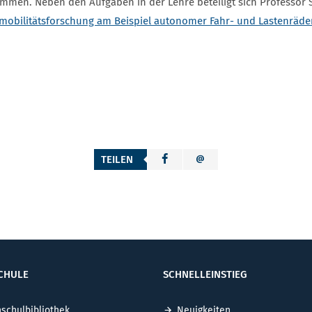
ommen. Neben den Aufgaben in der Lehre beteiligt sich Professor
mobilitätsforschung am Beispiel autonomer Fahr- und Lastenräde
TEILEN
CHULE
SCHNELLEINSTIEG
schulbibliothek
Neuigkeiten