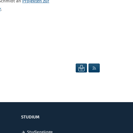
 Schmidt an
Projekten zur
r
.
SEITE DRUCKEN
RSS FEED ANZEIG
STUDIUM
Studiengänge