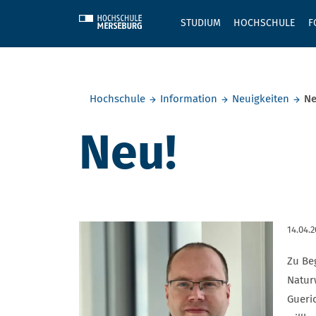
Skip to main content
STUDIUM
HOCHSCHULE
F
Sie befinden sich hier:
Hochschule
Information
Neuigkeiten
Ne
Neu!
14.04.2
Zu Be
Natur
Gueri