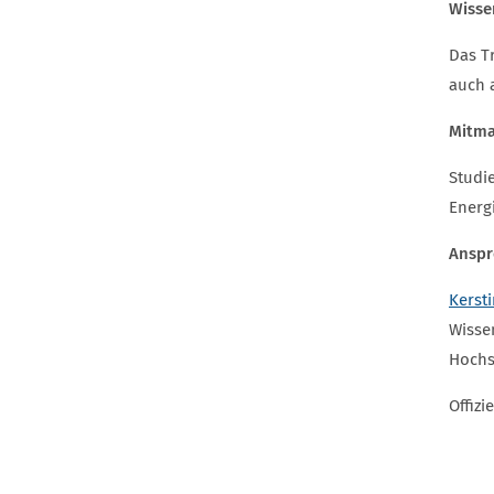
Wisse
Das Tr
auch 
Mitma
Studi
Energ
Anspr
Kerst
Wissen
Hochs
Offizi