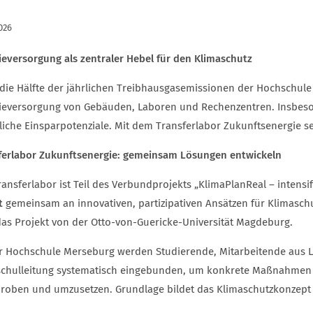
026
ieversorgung als zentraler Hebel für den Klimaschutz
die Hälfte der jährlichen Treibhausgasemissionen der Hochschule
ieversorgung von Gebäuden, Laboren und Rechenzentren. Insbes
liche Einsparpotenziale. Mit dem Transferlabor Zukunftsenergie set
ferlabor Zukunftsenergie: gemeinsam Lösungen entwickeln
ansferlabor ist Teil des Verbundprojekts „KlimaPlanReal – intensi
t
gemeinsam an innovativen, partizipativen Ansätzen für Klimaschu
das Projekt von der Otto-von-Guericke-Universität Magdeburg.
r Hochschule Merseburg werden Studierende, Mitarbeitende aus L
chulleitung systematisch eingebunden, um konkrete Maßnahmen 
proben und umzusetzen. Grundlage bildet das Klimaschutzkonzept