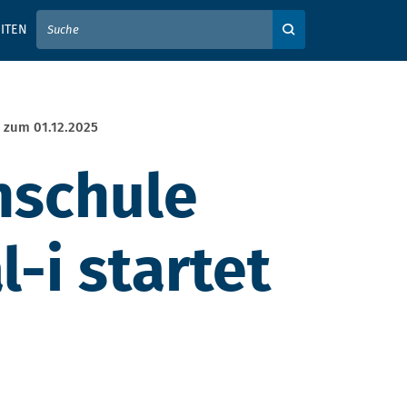
IER IHREN SUCHBEGRIFF EIN
ITEN
Auf der Webseite su
t zum 01.12.2025
hschule
-i startet