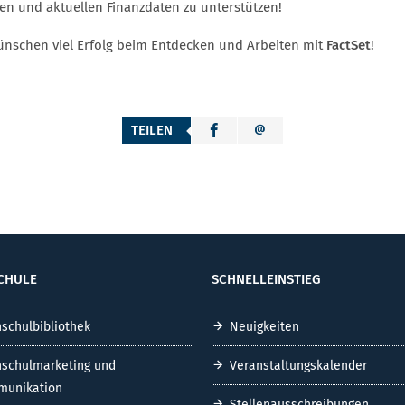
sen und aktuellen Finanzdaten zu unterstützen!
ünschen viel Erfolg beim Entdecken und Arbeiten mit
FactSet
!
TEILEN
CHULE
SCHNELLEINSTIEG
schulbibliothek
Neuigkeiten
schulmarketing und
Veranstaltungskalender
unikation
Stellenausschreibungen