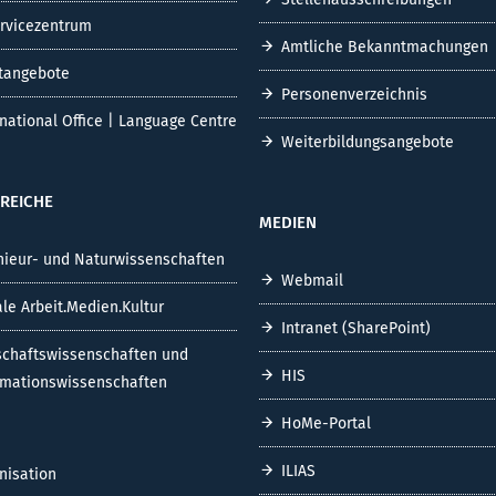
ervicezentrum
Amtliche Bekanntmachungen
tangebote
Personenverzeichnis
rnational Office | Language Centre
Weiterbildungsangebote
REICHE
MEDIEN
nieur- und Naturwissenschaften
Webmail
ale Arbeit.Medien.Kultur
Intranet (SharePoint)
schaftswissenschaften und
HIS
rmationswissenschaften
HoMe-Portal
ILIAS
nisation