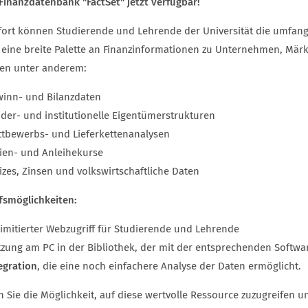
Finanzdatenbank "FactSet" jetzt verfügbar!
fort können Studierende und Lehrende der Universität die umfan
t eine breite Palette an Finanzinformationen zu Unternehmen, Mä
en unter anderem:
inn- und Bilanzdaten
ider- und institutionelle Eigentümerstrukturen
tbewerbs- und Lieferkettenanalysen
ien- und Anleihekurse
izes, Zinsen und volkswirtschaftliche Daten
ffsmöglichkeiten:
imitierter Webzugriff für Studierende und Lehrende
zung am PC in der Bibliothek, der mit der entsprechenden Software
egration
, die eine noch einfachere Analyse der Daten ermöglicht.
n Sie die Möglichkeit, auf diese wertvolle Ressource zuzugreifen 