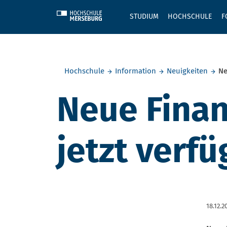
Skip to main content
STUDIUM
HOCHSCHULE
F
Sie befinden sich hier:
Hochschule
Information
Neuigkeiten
Ne
Neue Finan
jetzt verfü
18.12.2