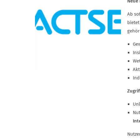
Neue 
Ab so
biete
gehör
Gew
Ins
Wet
Akt
Ind
Zugri
Unl
Nut
Int
Nutze