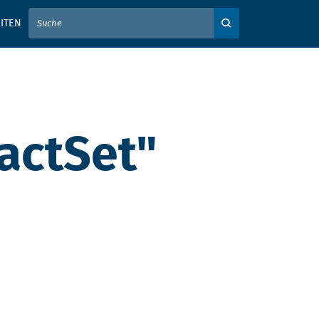
IER IHREN SUCHBEGRIFF EIN
ITEN
Auf der Webseite su
actSet"