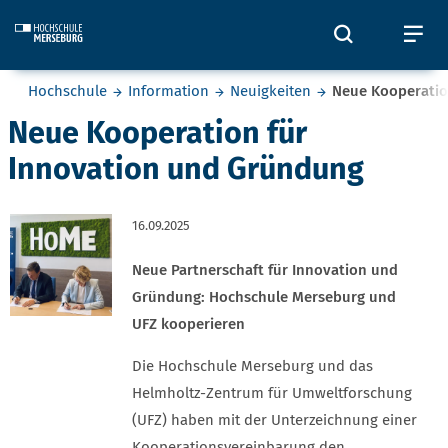
Skip to main content
Öffnet und
Öf
Sie befinden sich hier:
Hochschule
Information
Neuigkeiten
Neue Kooperatio
Neue Kooperation für
Innovation und Gründung
16.09.2025
Neue Partnerschaft für Innovation und
Gründung: Hochschule Merseburg und
UFZ kooperieren
Die Hochschule Merseburg und das
Helmholtz-Zentrum für Umweltforschung
(UFZ) haben mit der Unterzeichnung einer
Kooperationsvereinbarung den