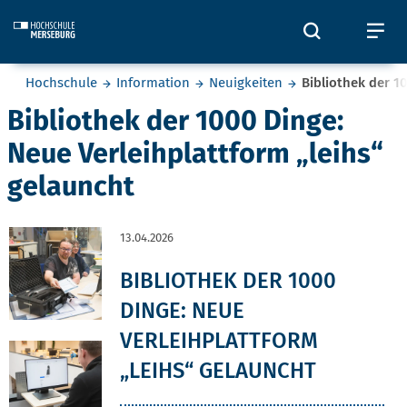
Skip to main content
Öffnet und
Öf
Sie befinden sich hier:
Hochschule
Information
Neuigkeiten
Bibliothek der 1
Bibliothek der 1000 Dinge:
Neue Verleihplattform „leihs“
gelauncht
13.04.2026
BIBLIOTHEK DER 1000
DINGE: NEUE
VERLEIHPLATTFORM
„LEIHS“ GELAUNCHT