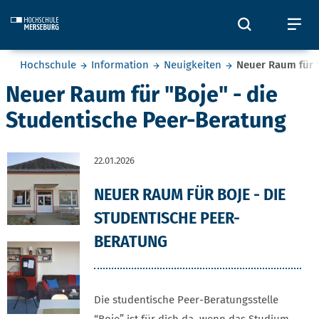
Skip to main content
Öffnet und
Öf
Sie befinden sich hier:
Hochschule
Information
Neuigkeiten
Neuer Raum für "
Neuer Raum für "Boje" - die
Studentische Peer-Beratung
22.01.2026
NEUER RAUM FÜR BOJE - DIE
STUDENTISCHE PEER-
BERATUNG
Die studentische Peer-Beratungsstelle