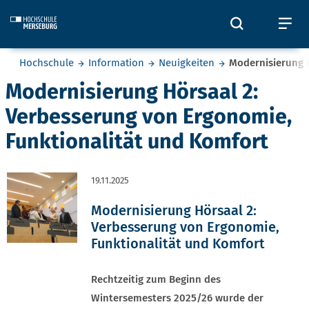
Skip to main content
Öffnet und
Öf
Sie befinden sich hier:
Hochschule
Information
Neuigkeiten
Modernisierung 
Modernisierung Hörsaal 2:
Verbesserung von Ergonomie,
Funktionalität und Komfort
19.11.2025
Modernisierung Hörsaal 2:
Verbesserung von Ergonomie,
Funktionalität und Komfort
Rechtzeitig zum Beginn des
Wintersemesters 2025/26 wurde der