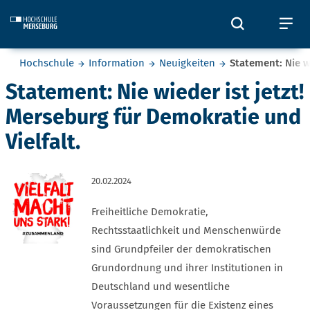
Skip to main content
Öffnet und
Öf
Sie befinden sich hier:
Hochschule
Information
Neuigkeiten
Statement: Nie wi
Statement: Nie wieder ist jetzt!
Merseburg für Demokratie und
Vielfalt.
20.02.2024
Freiheitliche Demokratie,
Rechtsstaatlichkeit und Menschenwürde
sind Grundpfeiler der demokratischen
Grundordnung und ihrer Institutionen in
Deutschland und wesentliche
Voraussetzungen für die Existenz eines