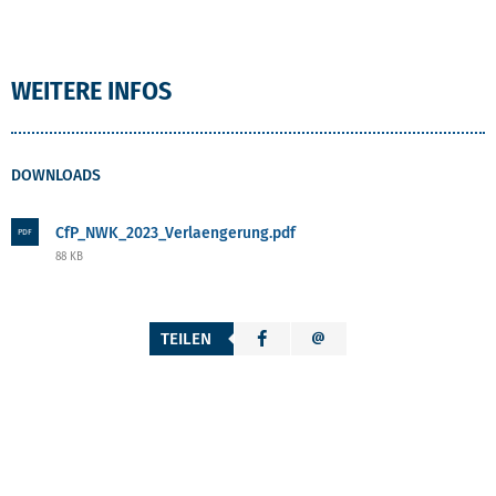
WEITERE INFOS
DOWNLOADS
CfP_NWK_2023_Verlaengerung.pdf
PDF
88 KB
TEILEN