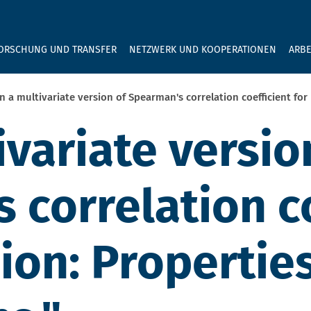
GEBEN SIE H
ORSCHUNG UND TRANSFER
NETZWERK UND KOOPERATIONEN
ARBE
n a multivariate version of Spearman's correlation coefficient for
ivariate versio
 correlation co
sion: Propertie