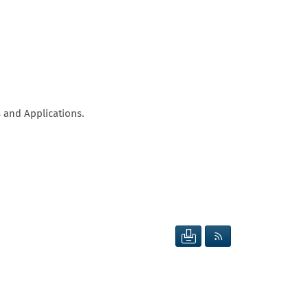
s and Applications.
SEITE DRUCKEN
RSS FEED ANZEIG