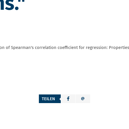
s."
ion of Spearman's correlation coefficient for regression: Propertie
TEILEN