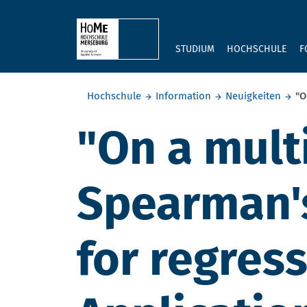
Skip to main content
STUDIUM
HOCHSCHULE
F
Sie befinden sich hier:
Hochschule
Information
Neuigkeiten
"O
"On a mult
Spearman's
for regres