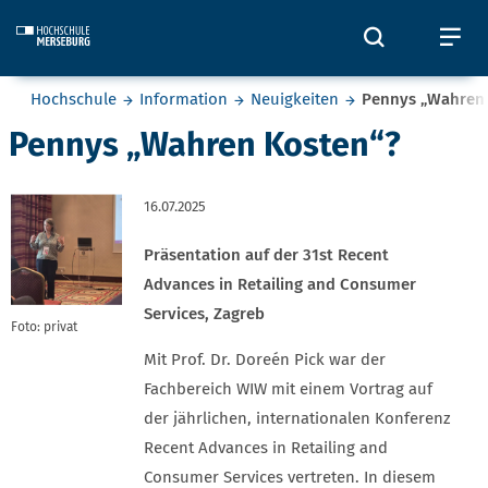
Skip to main content
Öffnet und
Öf
Sie befinden sich hier:
Hochschule
Information
Neuigkeiten
Pennys „Wahren
Pennys „Wahren Kosten“?
16.07.2025
Präsentation auf der 31st Recent
Advances in Retailing and Consumer
Services, Zagreb
Foto: privat
Mit Prof. Dr. Doreén Pick war der
Fachbereich WIW mit einem Vortrag auf
der jährlichen, internationalen Konferenz
Recent Advances in Retailing and
Consumer Services vertreten. In diesem