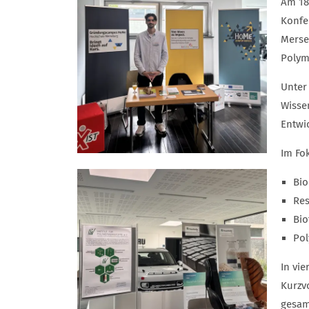
Am 18
Konfe
Merse
Polym
Unter
Wisse
Entwi
Im Fo
Bio
Res
Bio
Pol
In vi
Kurzv
gesam