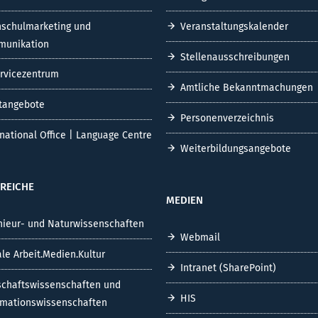
schulmarketing und
Veranstaltungskalender
unikation
Stellenausschreibungen
ervicezentrum
Amtliche Bekanntmachungen
tangebote
Personenverzeichnis
rnational Office | Language Centre
Weiterbildungsangebote
REICHE
MEDIEN
nieur- und Naturwissenschaften
Webmail
ale Arbeit.Medien.Kultur
Intranet (SharePoint)
schaftswissenschaften und
HIS
rmationswissenschaften