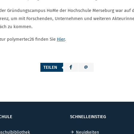
der Gründungscampus HoMe der Hochschule Merseburg war auf der
renz, um mit Forschenden, Unternehmen und weiteren Akteurinne
äch zu kommen.
zur polymertec26 finden Sie
Hier
.
TEILEN
CHULE
SCHNELLEINSTIEG
schulbibliothek
Neuigkeiten