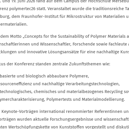
. und 19. Juni 2026 fand auf dem Campus der Hochschule Merseburg
renz polymertec26 statt. Veranstaltet wurde die traditionsreich
burg, dem Fraunhofer-Institut für Mikrostruktur von Materialien 
ermaterialien.
 dem Motto „Concepts for the Sustainability of Polymer Materials 
nschaftlerinnen und Wissenschaftler, Forschende sowie Fachleute a
cklungen und innovative Lösungsansätze für eine nachhaltige Kuns
kus der Konferenz standen zentrale Zukunftsthemen wie:
basierte und biologisch abbaubare Polymere,
sourceneffizienz und nachhaltige Verarbeitungstechnologien,
technologisches, chemisches und materialbezogenes Recycling so
ymercharakterisierung, Polymertests und Materialmodellierung.
er Keynote-Vorträgen international renommierter Referentinnen un
orträgen wurden aktuelle Forschungsergebnisse und wissenschaftl
ten Wertschöpfungskette von Kunststoffen vorgestellt und diskuti