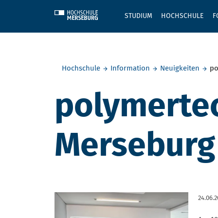
Skip to main content
STUDIUM
HOCHSCHULE
F
Sie befinden sich hier:
Hochschule
Information
Neuigkeiten
po
polymerte
Merseburg
24.06.