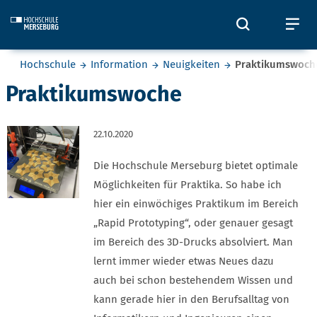
Skip to main content
Öffnet und
Öf
Sie befinden sich hier:
Hochschule
Information
Neuigkeiten
Praktikumswoch
Praktikumswoche
22.10.2020
Die Hochschule Merseburg bietet optimale
Möglichkeiten für Praktika. So habe ich
hier ein einwöchiges Praktikum im Bereich
„Rapid Prototyping“, oder genauer gesagt
im Bereich des 3D-Drucks absolviert. Man
lernt immer wieder etwas Neues dazu
auch bei schon bestehendem Wissen und
kann gerade hier in den Berufsalltag von