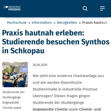
Skip to main content
Öffnet und
Öf
Sie befinden sich hier:
Hochschule
Information
Neuigkeiten
Praxis hautnah 
Praxis hautnah erleben:
Studierende besuchen Synthos
in Schkopau
26.06.2026
Wie sieht eine moderne Chemieanlage aus
und wie werden theoretische
Studieninhalte in industrielle Prozesse
Studierende der
übertragen? Diesen Fragen gingen
Studiengänge
Studierende der Studiengänge
Angewandte
Chemie sowie
Angewandte Chemie
sowie
Chemie- und