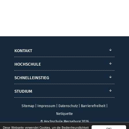
KONTAKT
HOCHSCHULE
SCHNELLEINSTIEG
STUDIUM
Sitemap
|
Impressum
|
Datenschutz
|
Barrierefreiheit
|
Netiquette
© Hochschule Merseburg 2026
Diese Webseite verwendet Cookies, um die Bedienfreundlichkeit
OK!