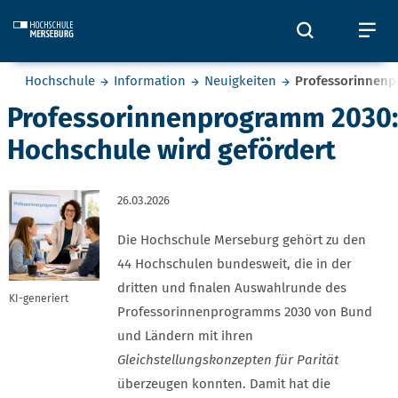
Skip to main content
Öffnet und
Öf
Sie befinden sich hier:
Hochschule
Information
Neuigkeiten
Professorinnenp
Professorinnenprogramm 2030:
Hochschule wird gefördert
26.03.2026
Die Hochschule Merseburg gehört zu den
44 Hochschulen bundesweit, die in der
dritten und finalen Auswahlrunde des
KI-generiert
Professorinnenprogramms 2030 von Bund
und Ländern mit ihren
Gleichstellungskonzepten für Parität
überzeugen konnten. Damit hat die